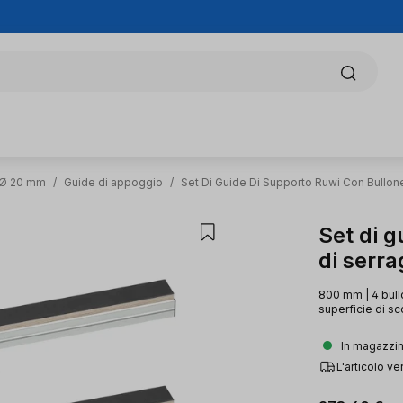
e Ø 20 mm
/
Guide di appoggio
/
Set Di Guide Di Supporto Ruwi Con Bullon
Set di 
di serra
800 mm | 4 bullo
superficie di sc
In magazzino
L'articolo 