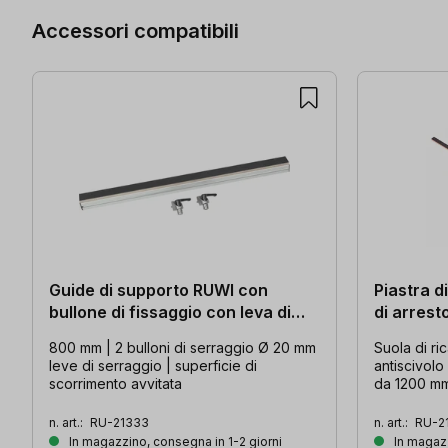
Accessori compatibili
Guide di supporto RUWI con
Piastra d
bullone di fissaggio con leva di
di arres
fissaggio (800 mm)
800 mm | 2 bulloni di serraggio Ø 20 mm
Suola di ri
leve di serraggio | superficie di
antiscivolo
scorrimento avvitata
da 1200 m
n. art.:
RU-21333
n. art.:
RU-2
In magazzino, consegna in 1-2 giorni
In magazz