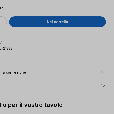
ale:
i di
Nel carrello
I
U-21333
lla confezione
 o per il vostro tavolo