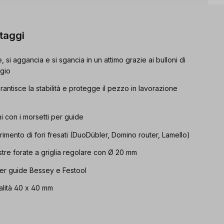
ntaggi
e, si aggancia e si sgancia in un attimo grazie ai bulloni di
ggio
arantisce la stabilità e protegge il pezzo in lavorazione
 con i morsetti per guide
erimento di fori fresati (DuoDübler, Domino router, Lamello)
iastre forate a griglia regolare con Ø 20 mm
per guide Bessey e Festool
qualità 40 x 40 mm