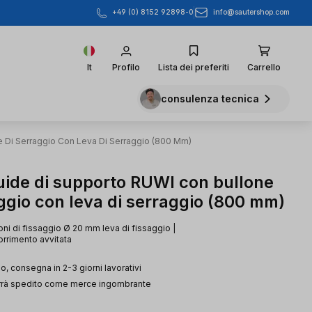
info@sautershop.com
+49 (0) 8152 92898-0
It
Profilo
Lista dei preferiti
Carrello
consulenza tecnica
e Di Serraggio Con Leva Di Serraggio (800 Mm)
guide di supporto RUWI con bullone
ggio con leva di serraggio (800 mm)
ni di fissaggio Ø 20 mm leva di fissaggio |
orrimento avvitata
, consegna in 2-3 giorni lavorativi
verrà spedito come merce ingombrante