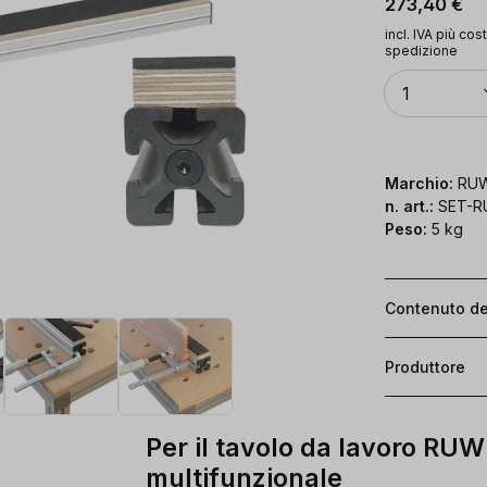
Prezzo norm
273,40 €
incl. IVA più cost
spedizione
Quantità
1
Marchio:
RUW
n. art.:
SET-R
Peso:
5 kg
Contenuto de
Produttore
Per il tavolo da lavoro RUWI
multifunzionale