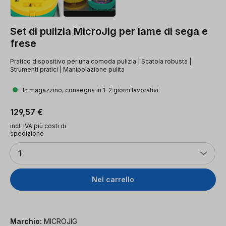
Set di pulizia MicroJig per lame di sega e
frese
Pratico dispositivo per una comoda pulizia | Scatola robusta |
Strumenti pratici | Manipolazione pulita
In magazzino, consegna in 1-2 giorni lavorativi
Prezzo normale:
129,57 €
incl. IVA più costi di
spedizione
Quantità
1
Nel carrello
Marchio:
MICROJIG