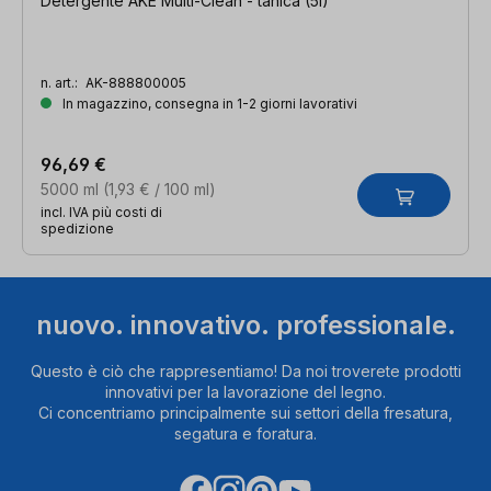
Detergente AKE Multi-Clean - tanica (5l)
n. art.:
AK-888800005
In magazzino, consegna in 1-2 giorni lavorativi
96,69 €
5000 ml
(1,93 € / 100 ml)
incl. IVA più costi di
spedizione
nuovo. innovativo. professionale.
Questo è ciò che rappresentiamo! Da noi troverete prodotti
innovativi per la lavorazione del legno.
Ci concentriamo principalmente sui settori della fresatura,
segatura e foratura.