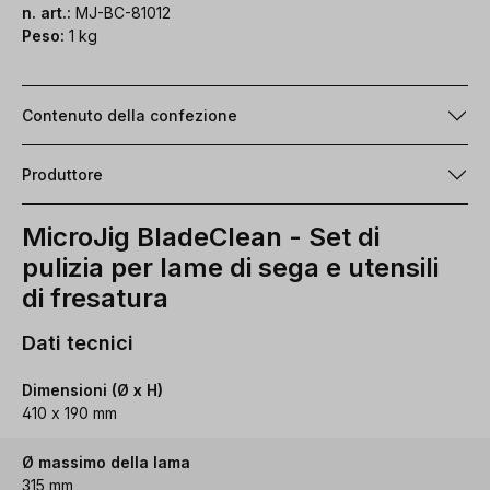
n. art.:
MJ-BC-81012
Peso:
1 kg
Contenuto della confezione
Produttore
MicroJig BladeClean - Set di
pulizia per lame di sega e utensili
di fresatura
Dati tecnici
Dimensioni (Ø x H)
410 x 190 mm
Ø massimo della lama
315 mm