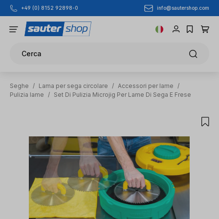
info@sautershop.com
+49 (0) 8152 92898-0
Passa al contenuto principale
Cerca
Seghe
/
Lama per sega circolare
/
Accessori per lame
/
Pulizia lame
/
Set Di Pulizia Microjig Per Lame Di Sega E Frese
Salta la galleria di immagini