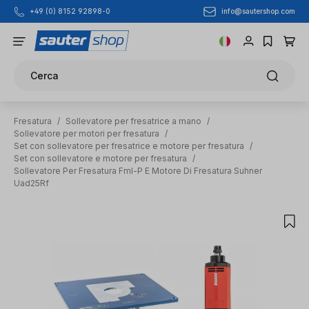
info@sautershop.com
+49 (0) 8152 92898-0
Passa al contenuto principale
Cerca
Fresatura
/
Sollevatore per fresatrice a mano
/
Sollevatore per motori per fresatura
/
Set con sollevatore per fresatrice e motore per fresatura
/
Set con sollevatore e motore per fresatura
/
Sollevatore Per Fresatura Fml-P E Motore Di Fresatura Suhner
Uad25Rf
Salta la galleria di immagini