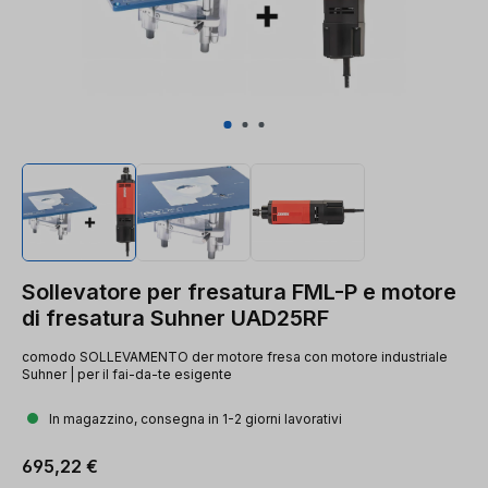
Sollevatore per fresatura FML-P e motore
di fresatura Suhner UAD25RF
comodo SOLLEVAMENTO der motore fresa con motore industriale
Suhner | per il fai-da-te esigente
In magazzino, consegna in 1-2 giorni lavorativi
Prezzo normale:
695,22 €