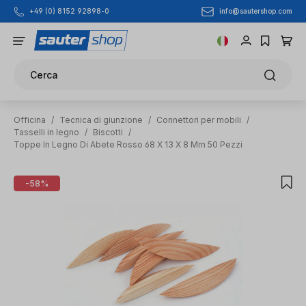
info@sautershop.com
+49 (0) 8152 92898-0
Passa al contenuto principale
Cerca
Officina
/
Tecnica di giunzione
/
Connettori per mobili
/
Tasselli in legno
/
Biscotti
/
Toppe In Legno Di Abete Rosso 68 X 13 X 8 Mm 50 Pezzi
Salta la galleria di immagini
-58%