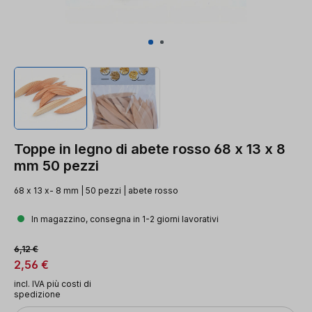
Toppe in legno di abete rosso 68 x 13 x 8
mm 50 pezzi
68 x 13 x- 8 mm | 50 pezzi | abete rosso
In magazzino, consegna in 1-2 giorni lavorativi
Prezzo di vendita:
Prezzo normale:
6,12 €
2,56 €
incl. IVA più costi di
spedizione
Quantità