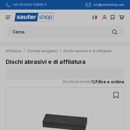
info@sautershop.com
+49 (0) 8152 92898-0
Passa al contenuto principale
Cerca
Affilatura
/
Tormek levigatrici
/
Dischi abrasivi e di affilatura
Dischi abrasivi e di affilatura
Filtra e ordina
20 articoli trovati
20 articoli trovati