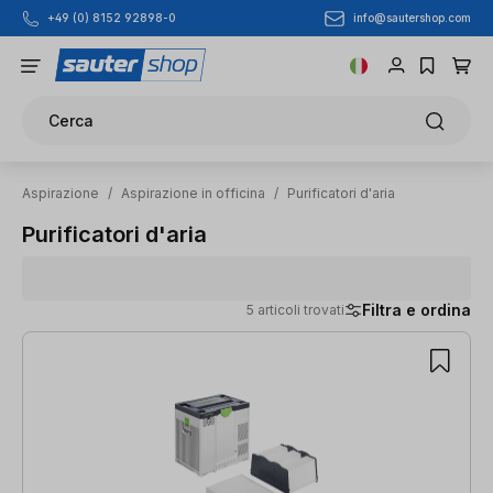
info@sautershop.com
+49 (0) 8152 92898-0
Passa al contenuto principale
Cerca
Aspirazione
/
Aspirazione in officina
/
Purificatori d'aria
Purificatori d'aria
Filtra e ordina
5 articoli trovati
5 articoli trovati