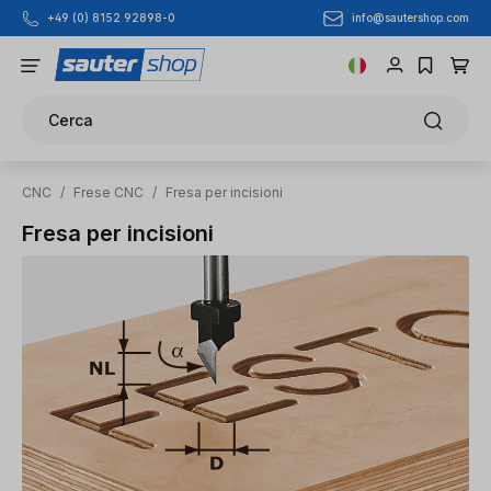
info@sautershop.com
+49 (0) 8152 92898-0
Passa al contenuto principale
Cerca
CNC
/
Frese CNC
/
Fresa per incisioni
Fresa per incisioni