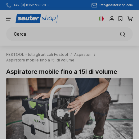
info@sautershop.com
+49 (0) 8152 92898-0
Passa al contenuto principale
Cerca
FESTOOL - tutti gli articoli Festool
/
Aspiratori
/
Aspiratore mobile fino a 15l di volume
Aspiratore mobile fino a 15l di volume