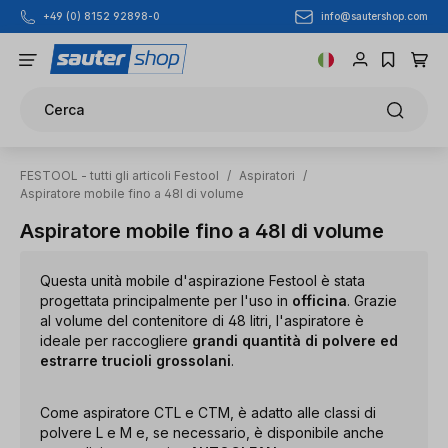
info@sautershop.com
+49 (0) 8152 92898-0
Passa al contenuto principale
Cerca
FESTOOL - tutti gli articoli Festool
/
Aspiratori
/
Aspiratore mobile fino a 48l di volume
Aspiratore mobile fino a 48l di volume
Questa unità mobile d'aspirazione Festool è stata
progettata principalmente per l'uso in
officina
. Grazie
al volume del contenitore di 48 litri, l'aspiratore è
ideale per raccogliere
grandi quantità di polvere ed
estrarre trucioli grossolani
.
Come aspiratore CTL e CTM, è adatto alle classi di
polvere L e M e, se necessario, è disponibile anche