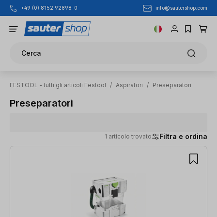
info@sautershop.com
+49 (0) 8152 92898-0
Passa al contenuto principale
Cerca
FESTOOL - tutti gli articoli Festool
/
Aspiratori
/
Preseparatori
Preseparatori
Filtra e ordina
1 articolo trovato
1 articolo trovato