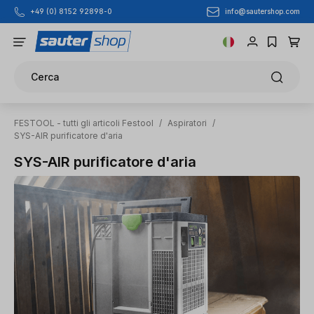
info@sautershop.com
+49 (0) 8152 92898-0
Passa al contenuto principale
Cerca
FESTOOL - tutti gli articoli Festool
/
Aspiratori
/
SYS-AIR purificatore d'aria
SYS-AIR purificatore d'aria