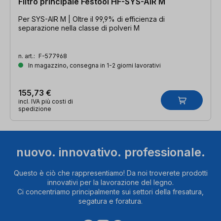
Filtro principale Festool HF-SYS-AIR M
Per SYS-AIR M | Oltre il 99,9% di efficienza di
separazione nella classe di polveri M
n. art.:
F-577968
In magazzino, consegna in 1-2 giorni lavorativi
155,73 €
incl. IVA più costi di
spedizione
nuovo. innovativo. professionale.
Questo è ciò che rappresentiamo! Da noi troverete prodotti
innovativi per la lavorazione del legno.
Ci concentriamo principalmente sui settori della fresatura,
segatura e foratura.