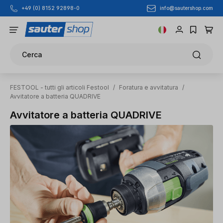
info@sautershop.com
+49 (0) 8152 92898-0
Passa al contenuto principale
Cerca
FESTOOL - tutti gli articoli Festool
/
Foratura e avvitatura
/
Avvitatore a batteria QUADRIVE
Avvitatore a batteria QUADRIVE