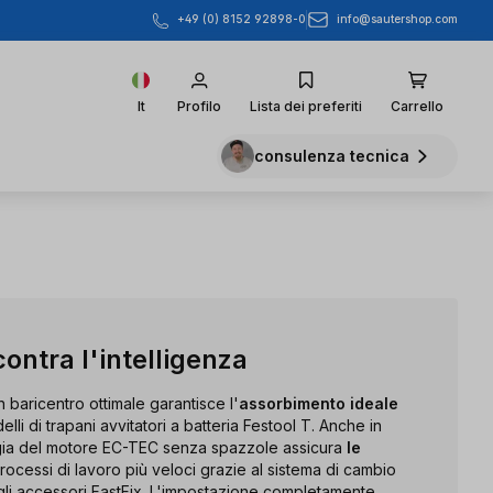
info@sautershop.com
+49 (0) 8152 92898-0
It
Profilo
Lista dei preferiti
Carrello
consulenza tecnica
ontra l'intelligenza
n baricentro ottimale garantisce l'
assorbimento ideale
lli di trapani avvitatori a batteria Festool T. Anche in
gia del motore EC-TEC senza spazzole assicura
le
Processi di lavoro più veloci grazie al sistema di cambio
i accessori FastFix. L'impostazione completamente