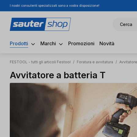
I nostri consulenti specializzati sono a vostra disposizione!
ssa al contenuto principale
Salta alla ricerca
Passa alla navigazione principale
Cerca
Prodotti
Marchi
Promozioni
Novità
FESTOOL - tutti gli articoli Festool
/
Foratura e avvitatura
/
Avvitatore
Avvitatore a batteria T