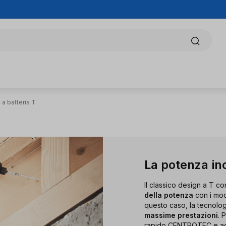
 a batteria T
La potenza inc
Il classico design a T co
della potenza
con i mode
questo caso, la tecnolo
massime prestazioni
. 
rapido CENTROTEC e agl