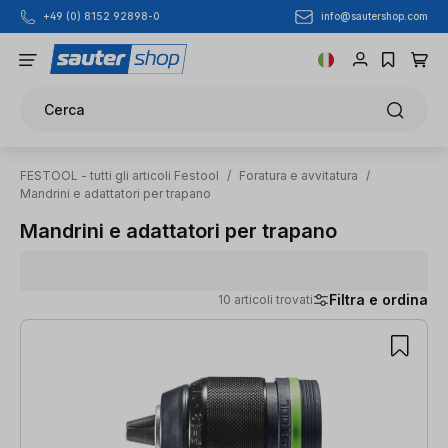
info@sautershop.com
+49 (0) 8152 92898-0
Passa al contenuto principale
Cerca
FESTOOL - tutti gli articoli Festool
/
Foratura e avvitatura
/
Mandrini e adattatori per trapano
Mandrini e adattatori per trapano
Filtra e ordina
10 articoli trovati
10 articoli trovati