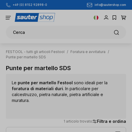
info@sautershop.com
+49 (0) 8152 92898-0
Passa al contenuto principale
Cerca
FESTOOL - tutti gli articoli Festool
/
Foratura e avvitatura
/
Punte per martello SDS
Punte per martello SDS
Le
punte per martello
Festool
sono ideali per la
foratura di materiali duri
. In particolare per
calcestruzzo, pietra naturale, pietra artificiale e
muratura.
Filtra e ordina
1 articolo trovato
1 articolo trovato