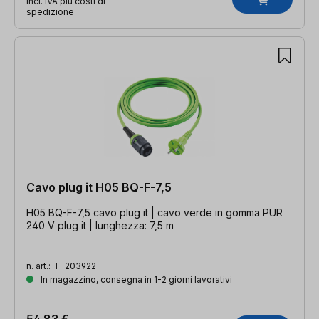
incl. IVA più costi di
spedizione
Cavo plug it H05 BQ-F-7,5
H05 BQ-F-7,5 cavo plug it | cavo verde in gomma PUR
240 V plug it | lunghezza: 7,5 m
n. art.:
F-203922
In magazzino, consegna in 1-2 giorni lavorativi
54,83 €