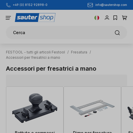
info@sautershop.com
+49 (0) 8152 92898-0
Passa al contenuto principale
Cerca
FESTOOL - tutti gli articoli Festool
/
Fresatura
/
Accessori per fresatrici a mano
Accessori per fresatrici a mano
Battute e compassi
Dime per fresatura
Si