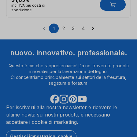
incl. IVA più costi di
spedizione
1
2
3
4
Pagina
Pagina
Pagina
Pagina
nuovo. innovativo. professionale.
Questo è ciò che rappresentiamo! Da noi troverete prodotti
innovativi per la lavorazione del legno.
Ci concentriamo principalmente sui settori della fresatura,
segatura e foratura.
Per iscriverti alla nostra newsletter e ricevere le
ultime novità sui nostri prodotti, è necessario
accettare i cookie di marketing.
Gestisci impostazioni cookie