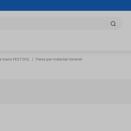
e a mano FESTOOL
/
Frese per materiali minerali