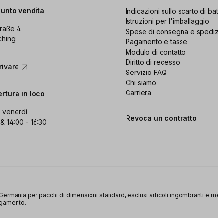
Punto vendita
Indicazioni sullo scarto di bat
Istruzioni per l'imballaggio
raße 4
Spese di consegna e spedi
ching
Pagamento e tasse
Modulo di contatto
Diritto di recesso
rivare
Servizio FAQ
Chi siamo
Carriera
ertura in loco
l venerdì
Revoca un contratto
 & 14:00 - 16:30
a Germania per pacchi di dimensioni standard, esclusi articoli ingombranti e m
agamento.