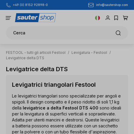
info@sautershop.com
+49 (0) 8152 92898-0
Passa al contenuto principale
Cerca
FESTOOL - tutti gli articoli Festool
/
Levigatura - Festool
/
Levigatrice delta DTS
Levigatrice delta DTS
Levigatrici triangolari Festool
Le levigatrici triangolari sono specializzate per angoli e
spigoli. Il design compatto e il peso ridotto di soli 1,1 kg
della
levigatrice a delta Festool DTS 400
sono ideali
per la levigatura di superfici verticali e sopraelevate.
Adatta per utenti mancini e destrorsi. Queste levigatrici
a batteria possono essere utilizzate con un sacchetto
per la polvere o con un tubo flessibile d'aspirazione.