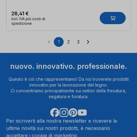
28,41 €
incl. IVA più costi di
spedizione
1
2
3
Pagina
Pagina
Pagina
nuovo. innovativo. professionale.
Questo è ciò che rappresentiamo! Da noi troverete prodotti
innovativi per la lavorazione del legno.
Ci concentriamo principalmente sui settori della fresatura,
segatura e foratura.
Per iscriverti alla nostra newsletter e ricevere le
ultime novità sui nostri prodotti, è necessario
accettare i cookie di marketing.