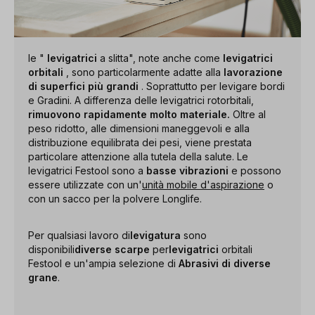
le "
levigatrici
a slitta", note anche come
levigatrici
orbitali
, sono particolarmente adatte alla
lavorazione
di superfici più grandi
. Soprattutto per levigare bordi
e Gradini. A differenza delle levigatrici rotorbitali,
rimuovono rapidamente molto materiale.
Oltre al
peso ridotto, alle dimensioni maneggevoli e alla
distribuzione equilibrata dei pesi, viene prestata
particolare attenzione alla tutela della salute. Le
levigatrici Festool sono a
basse vibrazioni
e possono
essere utilizzate con un'
unità mobile d'aspirazione
o
con un sacco per la polvere Longlife.
Per qualsiasi lavoro di
levigatura
sono
disponibili
diverse scarpe
per
levigatrici
orbitali
Festool e un'ampia selezione di
Abrasivi di diverse
grane
.