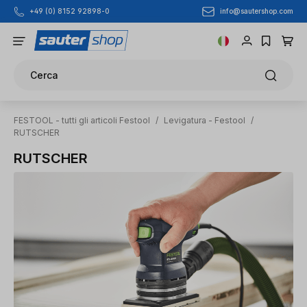
info@sautershop.com
+49 (0) 8152 92898-0
Passa al contenuto principale
Cerca
FESTOOL - tutti gli articoli Festool
/
Levigatura - Festool
/
RUTSCHER
RUTSCHER