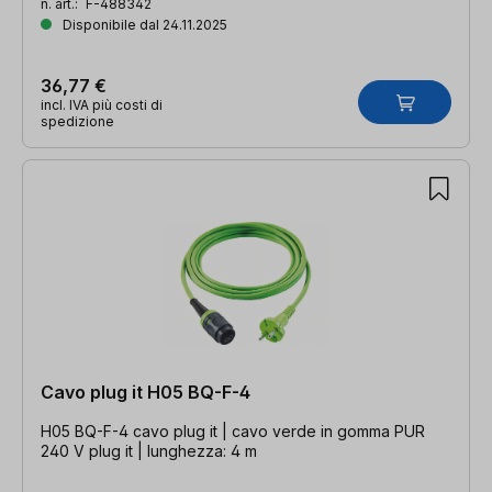
n. art.:
F-488342
Disponibile dal 24.11.2025
36,77 €
incl. IVA più costi di
spedizione
Cavo plug it H05 BQ-F-4
H05 BQ-F-4 cavo plug it | cavo verde in gomma PUR
240 V plug it | lunghezza: 4 m