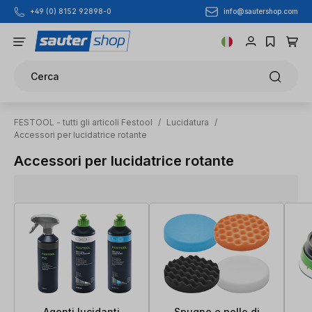
info@sautershop.com
+49 (0) 8152 92898-0
Passa al contenuto principale
Cerca
FESTOOL - tutti gli articoli Festool
/
Lucidatura
/
Accessori per lucidatrice rotante
Accessori per lucidatrice rotante
Agenti lucidanti
Spugne e pelle di