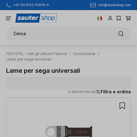
info@sautershop.com
+49 (0) 8152 92898-0
Passa al contenuto principale
Cerca
FESTOOL - tutti gli articoli Festool
/
Oscillazione
/
Lame per sega universali
Lame per sega universali
Filtra e ordina
4 articoli trovati
4 articoli trovati