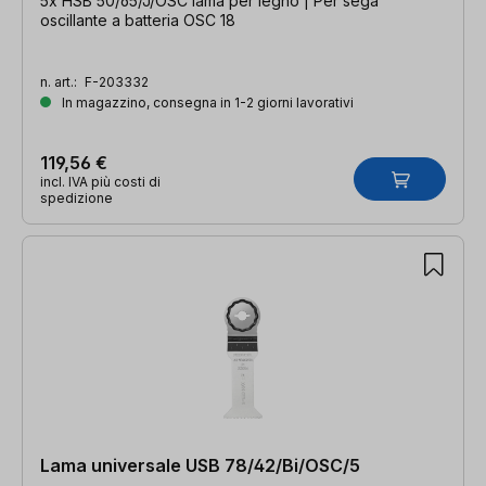
5x HSB 50/65/J/OSC lama per legno | Per sega
oscillante a batteria OSC 18
n. art.:
F-203332
In magazzino, consegna in 1-2 giorni lavorativi
119,56 €
incl. IVA più costi di
spedizione
Lama universale USB 78/42/Bi/OSC/5