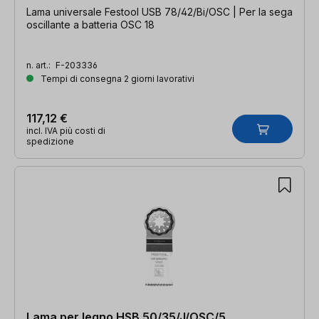
Lama universale Festool USB 78/42/Bi/OSC | Per la sega
oscillante a batteria OSC 18
n. art.:
F-203336
Tempi di consegna 2 giorni lavorativi
117,12 €
incl. IVA più costi di
spedizione
Lama per legno HSB 50/35/J/OSC/5