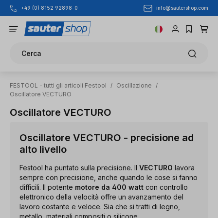
info@sautershop.com
+49 (0) 8152 92898-0
Passa al contenuto principale
Cerca
FESTOOL - tutti gli articoli Festool
/
Oscillazione
/
Oscillatore VECTURO
Oscillatore VECTURO
Oscillatore VECTURO - precisione ad
alto livello
Festool ha puntato sulla precisione. Il
VECTURO
lavora
sempre con precisione, anche quando le cose si fanno
difficili. Il potente
motore da 400 watt
con controllo
elettronico della velocità offre un avanzamento del
lavoro costante e veloce. Sia che si tratti di legno,
metallo, materiali compositi o silicone.