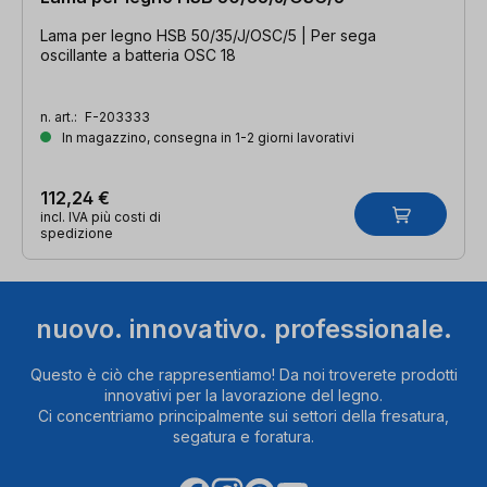
Lama per legno HSB 50/35/J/OSC/5 | Per sega
oscillante a batteria OSC 18
n. art.:
F-203333
In magazzino, consegna in 1-2 giorni lavorativi
112,24 €
incl. IVA più costi di
spedizione
nuovo. innovativo. professionale.
Questo è ciò che rappresentiamo! Da noi troverete prodotti
innovativi per la lavorazione del legno.
Ci concentriamo principalmente sui settori della fresatura,
segatura e foratura.