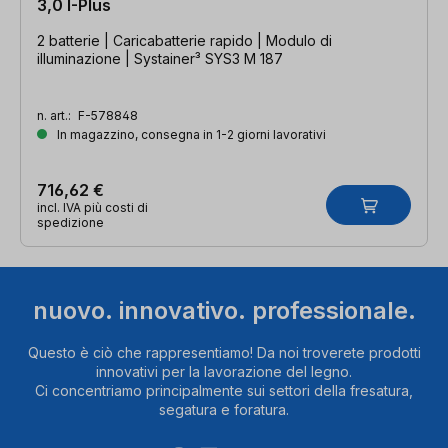
3,0 I-Plus
2 batterie | Caricabatterie rapido | Modulo di
illuminazione | Systainer³ SYS3 M 187
n. art.:
F-578848
In magazzino, consegna in 1-2 giorni lavorativi
716,62 €
incl. IVA più costi di
spedizione
nuovo. innovativo. professionale.
Questo è ciò che rappresentiamo! Da noi troverete prodotti
innovativi per la lavorazione del legno.
Ci concentriamo principalmente sui settori della fresatura,
segatura e foratura.