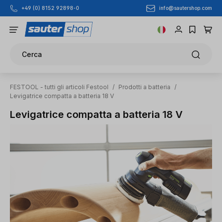
info@sautershop.com
+49 (0) 8152 92898-0
Passa al contenuto principale
Cerca
FESTOOL - tutti gli articoli Festool
/
Prodotti a batteria
/
Levigatrice compatta a batteria 18 V
Levigatrice compatta a batteria 18 V