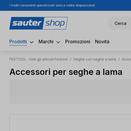
I nostri consulenti specializzati sono a vostra disposizione!
ssa al contenuto principale
Salta alla ricerca
Passa alla navigazione principale
Cerca
Prodotti
Marchi
Promozioni
Novità
FESTOOL - tutti gli articoli Festool
/
Seghe con seghe a lama
/
Acce
Accessori per seghe a lama
4 articoli trovati