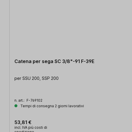
Catena per sega SC 3/8"-91 F-39E
per SSU 200, SSP 200
n. art.:
F-769102
Tempi di consegna 2 giorni lavorativi
53,81 €
incl. IVA più costi di
spedizione