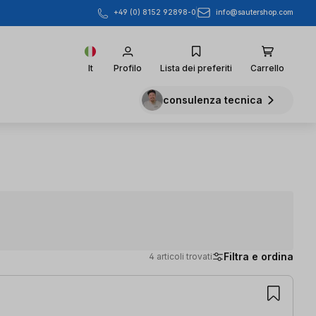
info@sautershop.com
+49 (0) 8152 92898-0
It
Profilo
Lista dei preferiti
Carrello
consulenza tecnica
Filtra e ordina
4 articoli trovati