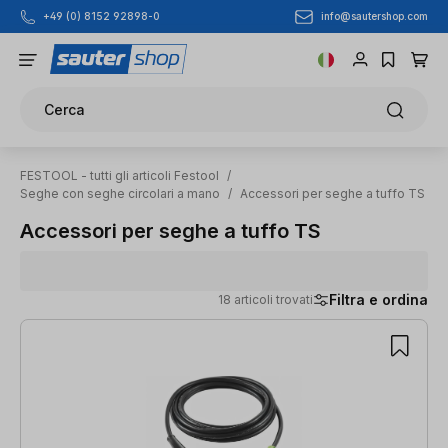
info@sautershop.com
+49 (0) 8152 92898-0
Passa al contenuto principale
Cerca
FESTOOL - tutti gli articoli Festool
/
Seghe con seghe circolari a mano
/
Accessori per seghe a tuffo TS
Accessori per seghe a tuffo TS
Filtra e ordina
18 articoli trovati
18 articoli trovati