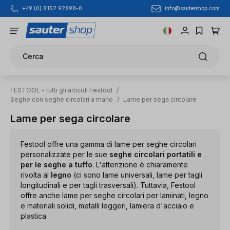
info@sautershop.com
+49 (0) 8152 92898-0
Passa al contenuto principale
Cerca
FESTOOL - tutti gli articoli Festool
/
Seghe con seghe circolari a mano
/
Lame per sega circolare
Lame per sega circolare
Festool offre una gamma di lame per seghe circolari
personalizzate per le sue
seghe circolari portatili e
per le seghe a tuffo
. L'attenzione è chiaramente
rivolta al
legno
(ci sono lame universali, lame per tagli
longitudinali e per tagli trasversali). Tuttavia, Festool
offre anche lame per seghe circolari per laminati, legno
e materiali solidi, metalli leggeri, lamiera d'acciaio e
plastica.