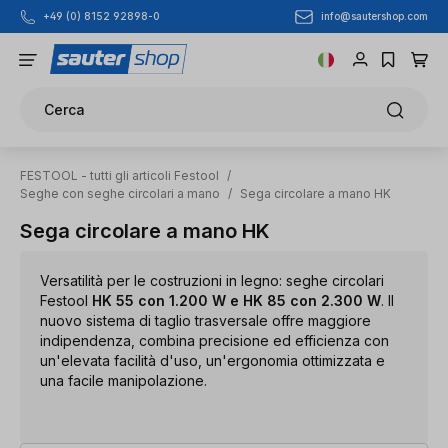
info@sautershop.com
+49 (0) 8152 92898-0
Passa al contenuto principale
Cerca
FESTOOL - tutti gli articoli Festool
/
Seghe con seghe circolari a mano
/
Sega circolare a mano HK
Sega circolare a mano HK
Versatilità per le costruzioni in legno: seghe circolari
Festool
HK 55 con 1.200 W e HK 85 con 2.300 W
. Il
nuovo sistema di taglio trasversale offre maggiore
indipendenza, combina precisione ed efficienza con
un'elevata facilità d'uso, un'ergonomia ottimizzata e
una facile manipolazione.