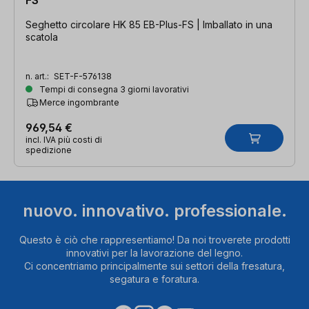
Seghetto circolare HK 85 EB-Plus-FS | Imballato in una
scatola
n. art.:
SET-F-576138
Tempi di consegna 3 giorni lavorativi
Merce ingombrante
969,54 €
incl. IVA più costi di
spedizione
nuovo. innovativo. professionale.
Questo è ciò che rappresentiamo! Da noi troverete prodotti
innovativi per la lavorazione del legno.
Ci concentriamo principalmente sui settori della fresatura,
segatura e foratura.