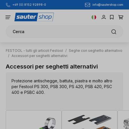
info@sautershop.com
+49 (0) 8152 92898-0
Passa al contenuto principale
Cerca
FESTOOL - tutti gli articoli Festool
/
Seghe con seghetto alternativo
/
Accessori per seghetti alternativi
Accessori per seghetti alternativi
Protezione antischegge, battuta, piastra e molto altro
per Festool PS 300, PSB 300, PS 420, PSB 420, PSC
400 e PSBC 400.