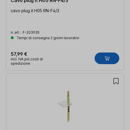
Cavo plug it H05 RN-F4/3
cavo plug it H05 RN-F4/3
n. art.:
F-203935
Tempi di consegna 2 giorni lavorativi
57,99 €
incl. IVA più costi di
spedizione