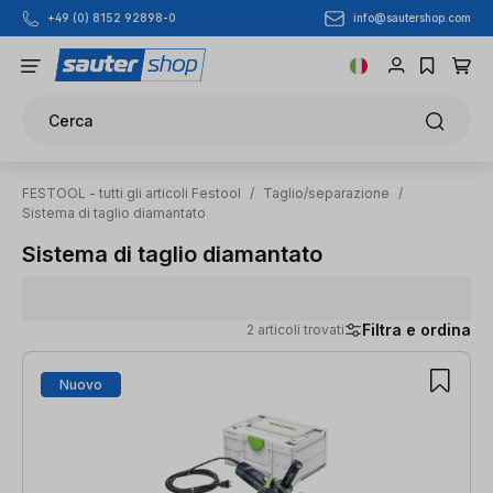
info@sautershop.com
+49 (0) 8152 92898-0
Passa al contenuto principale
Cerca
FESTOOL - tutti gli articoli Festool
/
Taglio/separazione
/
Sistema di taglio diamantato
Sistema di taglio diamantato
Filtra e ordina
2 articoli trovati
2 articoli trovati
Nuovo