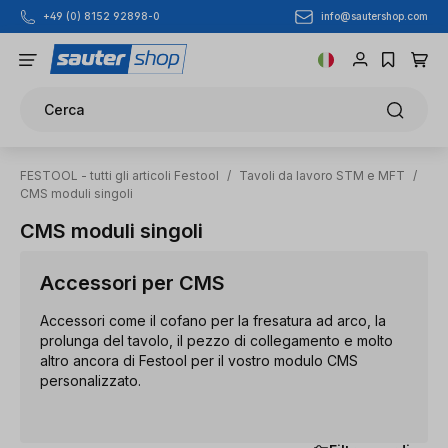
info@sautershop.com
+49 (0) 8152 92898-0
Passa al contenuto principale
Cerca
FESTOOL - tutti gli articoli Festool
/
Tavoli da lavoro STM e MFT
/
CMS moduli singoli
CMS moduli singoli
Accessori per CMS
Accessori come il cofano per la fresatura ad arco, la
prolunga del tavolo, il pezzo di collegamento e molto
altro ancora di Festool per il vostro modulo CMS
personalizzato.