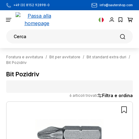
info@sautershop.com
+49 (0) 8152 92898-0
Passa al contenuto principale
Cerca
Foratura e avvitatura
/
Bit per avvitatore
/
Bit standard extra duri
/
Bit Pozidriv
Bit Pozidriv
Filtra e ordina
6 articoli trovati
6 articoli trovati