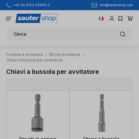
info@sautershop.com
+49 (0) 8152 92898-0
Passa al contenuto principale
Cerca
Foratura e avvitatura
/
Bit per avvitatore
/
Chiavi a bussola per avvitatore
Chiavi a bussola per avvitatore
Per viti in acciaio
Chiavi a bussola