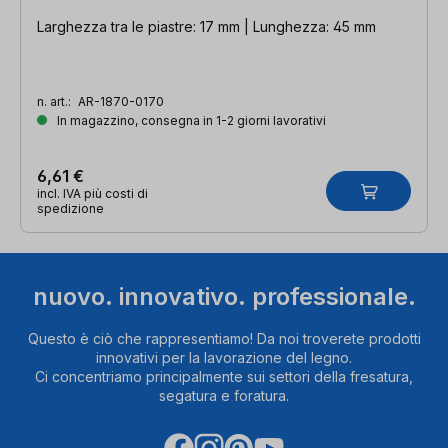
Larghezza tra le piastre: 17 mm | Lunghezza: 45 mm
n. art.:
AR-1870-0170
In magazzino, consegna in 1-2 giorni lavorativi
6,61 €
incl. IVA più costi di
spedizione
nuovo. innovativo. professionale.
Questo è ciò che rappresentiamo! Da noi troverete prodotti
innovativi per la lavorazione del legno.
Ci concentriamo principalmente sui settori della fresatura,
segatura e foratura.