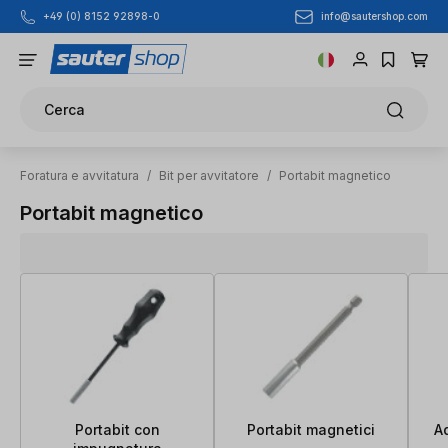
info@sautershop.com
+49 (0) 8152 92898-0
Passa al contenuto principale
Cerca
Foratura e avvitatura
/
Bit per avvitatore
/
Portabit magnetico
Portabit magnetico
Portabit con
Portabit magnetici
A