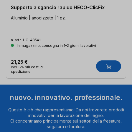
Supporto a sgancio rapido HECO-ClicFix
Alluminio | anodizzato | 1 pz.
n. art.:
HC-48541
In magazzino, consegna in 1-2 giorni lavorativi
21,25 €
incl. IVA più costi di
spedizione
nuovo. innovativo. professionale.
Questo è ciò che rappresentiamo! Da noi troverete prodotti
innovativi per la lavorazione del legno.
Ci concentriamo principalmente sui settori della fresatura,
segatura e foratura.