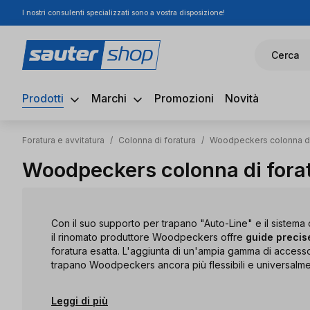
I nostri consulenti specializzati sono a vostra disposizione!
ssa al contenuto principale
Salta alla ricerca
Passa alla navigazione principale
Cerca
Prodotti
Marchi
Promozioni
Novità
Foratura e avvitatura
/
Colonna di foratura
/
Woodpeckers colonna di
Woodpeckers colonna di fora
Con il suo supporto per trapano "Auto-Line" e il sistema
il rinomato produttore Woodpeckers offre
guide precise
foratura esatta. L'aggiunta di un'ampia gamma di accesso
trapano Woodpeckers ancora più flessibili e universalmen
Leggi di più