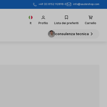
info@sautershop.com
+49 (0) 8152 92898-0
It
Profilo
Lista dei preferiti
Carrello
consulenza tecnica