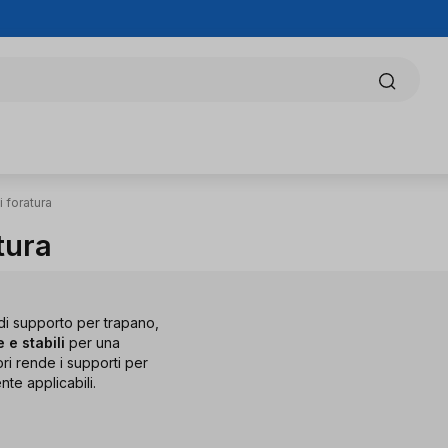
 foratura
tura
 di supporto per trapano,
 e stabili
per una
ri rende i supporti per
te applicabili.