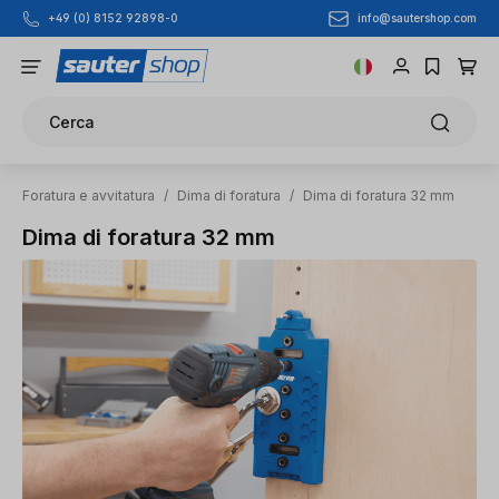
info@sautershop.com
+49 (0) 8152 92898-0
Passa al contenuto principale
Cerca
Foratura e avvitatura
/
Dima di foratura
/
Dima di foratura 32 mm
Dima di foratura 32 mm