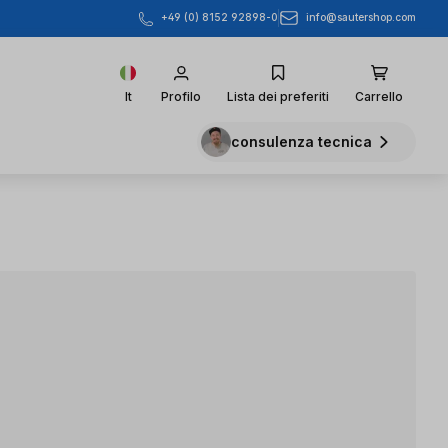
info@sautershop.com
+49 (0) 8152 92898-0
It
Profilo
Lista dei preferiti
Carrello
consulenza tecnica