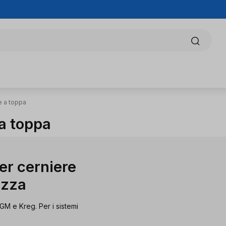
e a toppa
 a toppa
per cerniere
azza
GM e Kreg. Per i sistemi