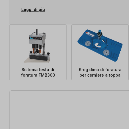
Leggi di più
Sistema testa di
Kreg dima di foratura
foratura FMB300
per cerniere a toppa
15 articoli trovati