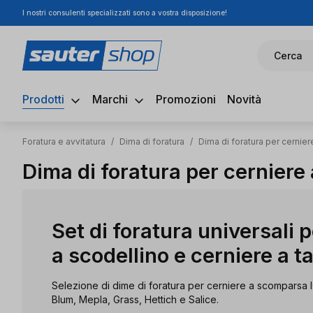
I nostri consulenti specializzati sono a vostra disposizione!
ssa al contenuto principale
Salta alla ricerca
Passa alla navigazione principale
Cerca
Prodotti
Marchi
Promozioni
Novità
Foratura e avvitatura
/
Dima di foratura
/
Dima di foratura per cernier
Dima di foratura per cerniere
Set di foratura universali 
a scodellino e cerniere a t
Selezione di dime di foratura per cerniere a scomparsa I
Blum, Mepla, Grass, Hettich e Salice.