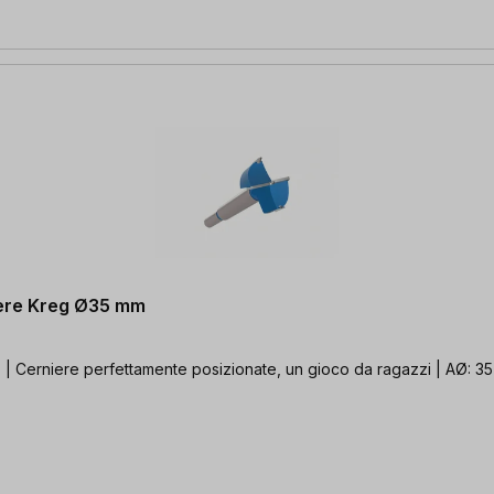
niere Kreg Ø35 mm
E | Cerniere perfettamente posizionate, un gioco da ragazzi | AØ: 3