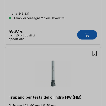
n. art.:
E-21231
Tempi di consegna 2 giorni lavorativi
48,97 €
incl. IVA più costi di
spedizione
Trapano per testa del cilindro HW (HM)
D: 16 mm l GL: 90 mm l S: 10 mm