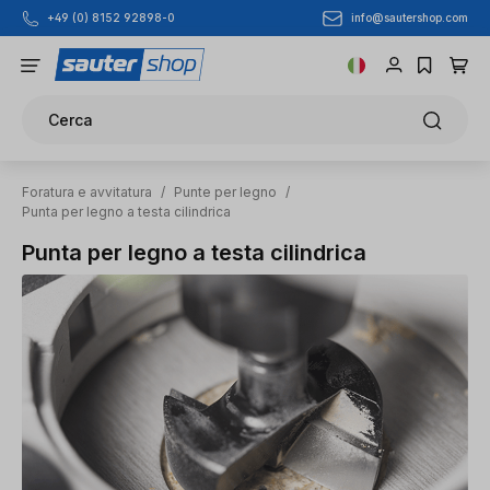
info@sautershop.com
+49 (0) 8152 92898-0
Passa al contenuto principale
Cerca
Foratura e avvitatura
/
Punte per legno
/
Punta per legno a testa cilindrica
Punta per legno a testa cilindrica