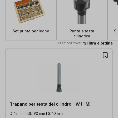
Set punte per legno
Punta a testa
Si
cilindrica
Filtra e ordina
18 articoli trovati
18 articoli trovati
Trapano per testa del cilindro HW (HM)
D: 15 mm l GL: 90 mm l S: 10 mm