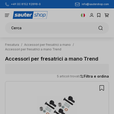
info@sautershop.com
+49 (0) 8152 92898-0
Passa al contenuto principale
Cerca
Fresatura
/
Accessori per fresatrici a mano
/
Accessori per fresatrici a mano Trend
Accessori per fresatrici a mano Trend
Filtra e ordina
5 articoli trovati
5 articoli trovati