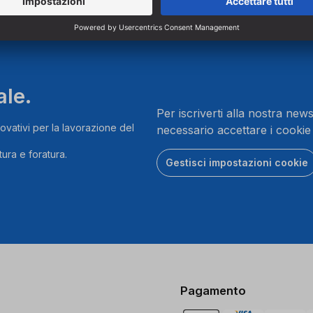
ale.
Per iscriverti alla nostra news
ovativi per la lavorazione del
necessario accettare i cookie
ura e foratura.
Gestisci impostazioni cookie
Pagamento