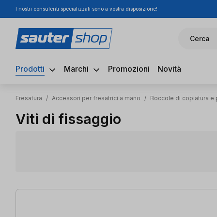
I nostri consulenti specializzati sono a vostra disposizione!
ssa al contenuto principale
Salta alla ricerca
Passa alla navigazione principale
Cerca
Prodotti
Marchi
Promozioni
Novità
Fresatura
/
Accessori per fresatrici a mano
/
Boccole di copiatura e 
Viti di fissaggio
2 articoli trovati