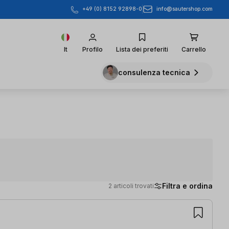
info@sautershop.com
+49 (0) 8152 92898-0
It
Profilo
Lista dei preferiti
Carrello
consulenza tecnica
Filtra e ordina
2 articoli trovati