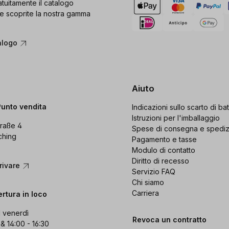
tuitamente il catalogo
e scoprite la nostra gamma
alogo
Aiuto
Punto vendita
Indicazioni sullo scarto di bat
Istruzioni per l'imballaggio
raße 4
Spese di consegna e spedi
ching
Pagamento e tasse
Modulo di contatto
Diritto di recesso
rivare
Servizio FAQ
Chi siamo
Carriera
ertura in loco
l venerdì
Revoca un contratto
 & 14:00 - 16:30