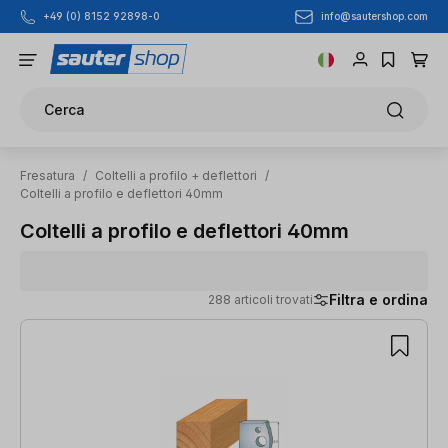
info@sautershop.com
+49 (0) 8152 92898-0
Passa al contenuto principale
Cerca
Fresatura
/
Coltelli a profilo + deflettori
/
Coltelli a profilo e deflettori 40mm
Coltelli a profilo e deflettori 40mm
Filtra e ordina
288 articoli trovati
288 articoli trovati