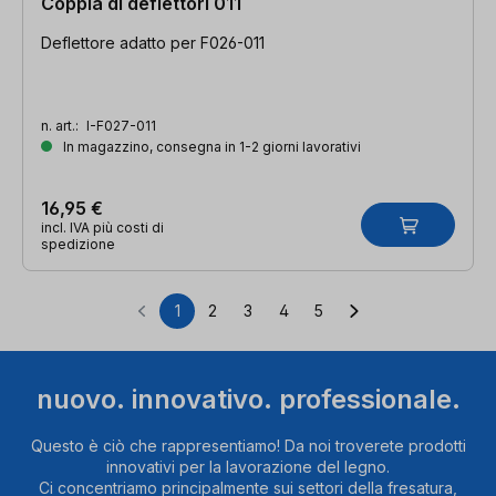
Coppia di deflettori 011
Deflettore adatto per F026-011
n. art.:
I-F027-011
In magazzino, consegna in 1-2 giorni lavorativi
16,95 €
incl. IVA più costi di
spedizione
1
2
3
4
5
Pagina
Pagina
Pagina
Pagina
Pagina
nuovo. innovativo. professionale.
Questo è ciò che rappresentiamo! Da noi troverete prodotti
innovativi per la lavorazione del legno.
Ci concentriamo principalmente sui settori della fresatura,