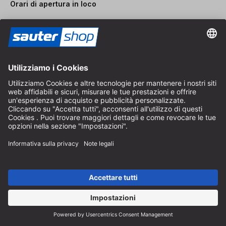
Orari di apertura in loco
Dal lunedì al venerdì
8:30 - 12:30 & 14:00 - 16:30
Aiuto
Indicazioni sullo scarto di batterie
Istruzioni per l'imballaggio
Spese di consegna e spedizione
Pagamento e tasse
Modulo di contatto
Diritto di recesso
Servizio FAQ
Chi siamo
Carriera
Revoca un contratto