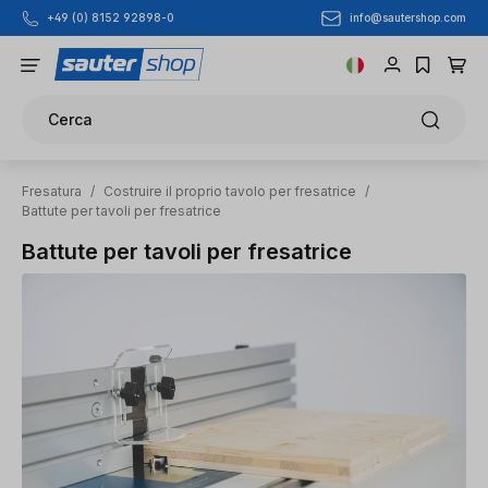
info@sautershop.com
+49 (0) 8152 92898-0
Passa al contenuto principale
Cerca
Fresatura
/
Costruire il proprio tavolo per fresatrice
/
Battute per tavoli per fresatrice
Battute per tavoli per fresatrice