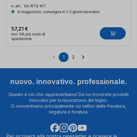
n. art.:
SA-RTS-KIT
In magazzino, consegna in 1-2 giorni lavorativi
57,21 €
incl. IVA più costi di
spedizione
1
2
Pagina
Pagina
nuovo. innovativo. professionale.
Questo è ciò che rappresentiamo! Da noi troverete prodotti
innovativi per la lavorazione del legno.
Ci concentriamo principalmente sui settori della fresatura,
segatura e foratura.
Per iscriverti alla nostra newsletter e ricevere le