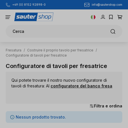
info@sautershop.com
+49 (0) 8152 92898-0
Passa al contenuto principale
Cerca
Fresatura
/
Costruire il proprio tavolo per fresatrice
/
Configuratore di tavoli per fresatrice
Configuratore di tavoli per fresatrice
Qui potete trovare il nostro nuovo configuratore di
tavoli di fresatura: Al
configuratore del banco fresa
Filtra e ordina
0 articoli trovati
Nessun prodotto trovato.