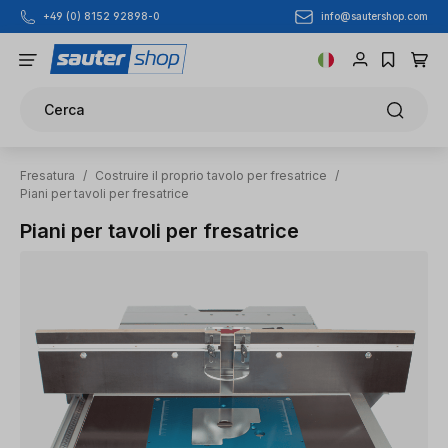
info@sautershop.com
+49 (0) 8152 92898-0
Passa al contenuto principale
Cerca
Fresatura
/
Costruire il proprio tavolo per fresatrice
/
Piani per tavoli per fresatrice
Piani per tavoli per fresatrice