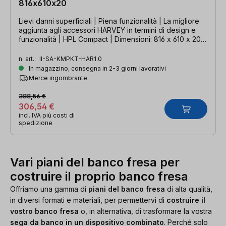
816x610x20
Lievi danni superficiali | Piena funzionalità | La migliore
aggiunta agli accessori HARVEY in termini di design e
funzionalità | HPL Compact | Dimensioni: 816 x 610 x 20
mm | Adatto al telaio di base UG1.0
n. art.:
II-SA-KMPKT-HAR1.0
In magazzino, consegna in 2-3 giorni lavorativi
Merce ingombrante
388,56 €
306,54 €
incl. IVA più costi di
spedizione
Vari piani del banco fresa per
costruire il proprio banco fresa
Offriamo una gamma di
piani del banco fresa
di alta qualità,
in diversi formati e materiali, per permettervi di
costruire il
vostro banco fresa
o, in alternativa, di trasformare la vostra
sega da banco in un dispositivo combinato
. Perché solo