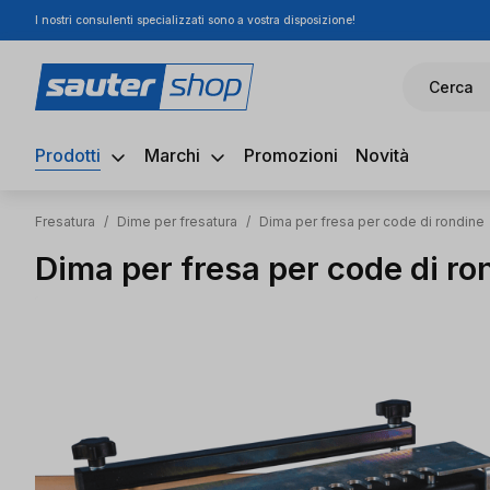
I nostri consulenti specializzati sono a vostra disposizione!
ssa al contenuto principale
Salta alla ricerca
Passa alla navigazione principale
Cerca
Prodotti
Marchi
Promozioni
Novità
Fresatura
/
Dime per fresatura
/
Dima per fresa per code di rondine
Dima per fresa per code di ro