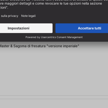
ra Ø15,88 mm
 Master & Sagoma di fresatura "versione imperiale"