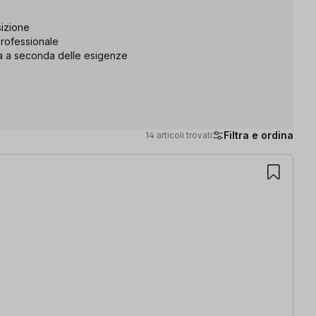
sizione
professionale
a a seconda delle esigenze
Filtra e ordina
14 articoli trovati