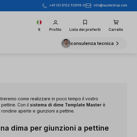
info@sautershop.com
+49 (0) 8152 92898-0
It
Profilo
Lista dei preferiti
Carrello
consulenza tecnica
streremo come realizzare in poco tempo il vostro
 pettine. Con il
sistema di dime Template Master
è
 rondine aperte e giunzioni a pettine.
una dima per giunzioni a pettine