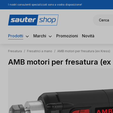
I nostri consulenti specializzati sono a vostra disposizione!
ssa al contenuto principale
Salta alla ricerca
Passa alla navigazione principale
Cerca
Prodotti
Marchi
Promozioni
Novità
Fresatura
/
Fresatrici a mano
/
AMB motori per fresatura (ex Kress)
AMB motori per fresatura (ex