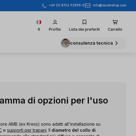
info@sautershop.com
+49 (0) 8152 92898-0
It
Profilo
Lista dei preferiti
Carrello
consulenza tecnica
amma di opzioni per l'uso
tore AMB (ex Kress) sono adatti all'installazione su
C
e
supporti per trapani
. Il
diametro del collo di