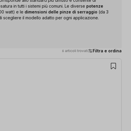
rrisponde allo standard più diffuso e consente di
resatura in tutti i sistemi più comuni. Le diverse
potenze
00 watt) e le
dimensioni delle pinze di serraggio
(da 3
 scegliere il modello adatto per ogni applicazione.
Filtra e ordina
6 articoli trovati