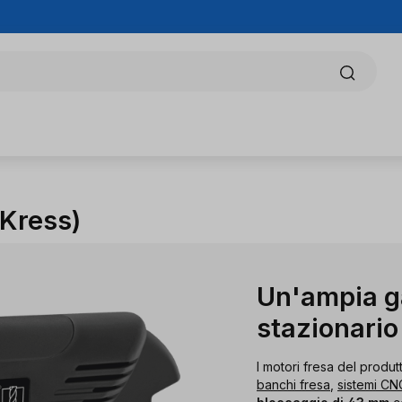
 Kress)
Un'ampia g
stazionario
I motori fresa del produt
banchi fresa
,
sistemi CN