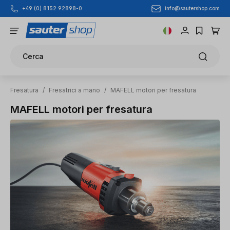
info@sautershop.com
+49 (0) 8152 92898-0
Passa al contenuto principale
Cerca
Fresatura
/
Fresatrici a mano
/
MAFELL motori per fresatura
MAFELL motori per fresatura