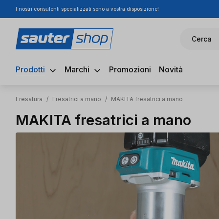
I nostri consulenti specializzati sono a vostra disposizione!
ssa al contenuto principale
Salta alla ricerca
Passa alla navigazione principale
Cerca
Prodotti
Marchi
Promozioni
Novità
Fresatura
/
Fresatrici a mano
/
MAKITA fresatrici a mano
MAKITA fresatrici a mano