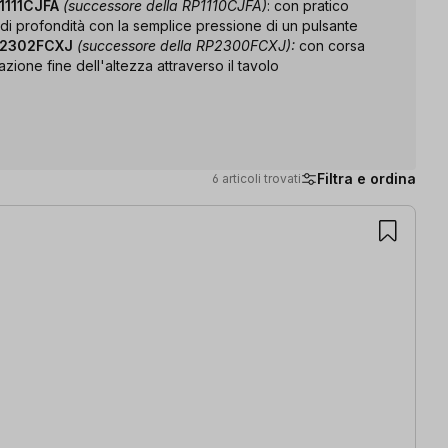
P1111CJFA
(successore della RP1110CJFA)
: con pratico
 di profondità con la semplice pressione di un pulsante
RP2302FCXJ
(successore della RP2300FCXJ):
con corsa
azione fine dell'altezza attraverso il tavolo
Filtra e ordina
6 articoli trovati