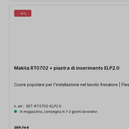
-6%
Makita RT0702 + piastra di inserimento ELP2.0
Cuore popolare per l'installazione nel tavolo fresatore | Fless
n. art.:
SET-RT0702-ELP2.0
In magazzino, consegna in 1-2 giorni lavorativi
359,74 €