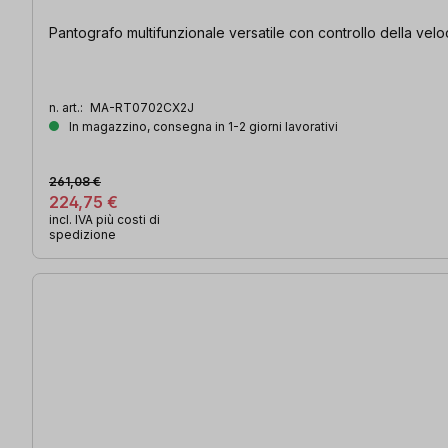
Pantografo multifunzionale versatile con controllo della veloc
n. art.:
MA-RT0702CX2J
In magazzino, consegna in 1-2 giorni lavorativi
261,08 €
224,75 €
incl. IVA più costi di
spedizione