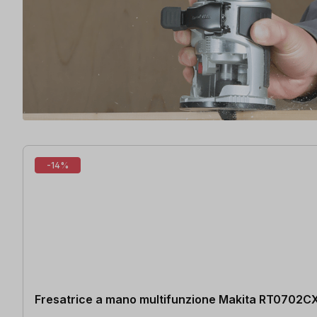
6 articoli trovati
-14%
Fresatrice a mano multifunzione Makita RT0702C