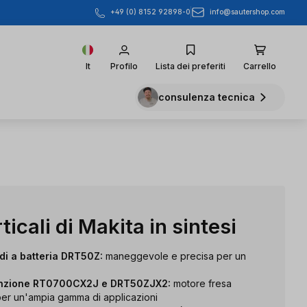
info@sautershop.com
+49 (0) 8152 92898-0
It
Profilo
Lista dei preferiti
Carrello
consulenza tecnica
ticali di Makita in sintesi
rdi a batteria DRT50Z:
maneggevole e precisa per un
funzione RT0700CX2J e DRT50ZJX2:
motore fresa
per un'ampia gamma di applicazioni