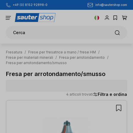
info@sautershop.com
+49 (0) 8152 92898-0
Passa al contenuto principale
Cerca
Fresatura
/
Frese per fresatrice a mano / frese HM
/
Frese per materiali minerali
/
Fresa per arrotondamento
/
Fresa per arrotondamento/smusso
Fresa per arrotondamento/smusso
Filtra e ordina
4 articoli trovati
4 articoli trovati