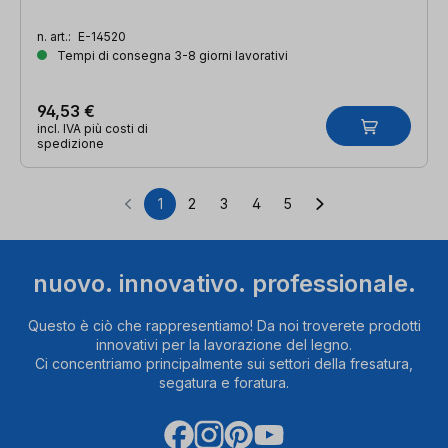
n. art.:
E-14520
Tempi di consegna 3-8 giorni lavorativi
94,53 €
incl. IVA più costi di
spedizione
1
2
3
4
5
Pagina
Pagina
Pagina
Pagina
Pagina
nuovo. innovativo. professionale.
Questo è ciò che rappresentiamo! Da noi troverete prodotti
innovativi per la lavorazione del legno.
Ci concentriamo principalmente sui settori della fresatura,
segatura e foratura.