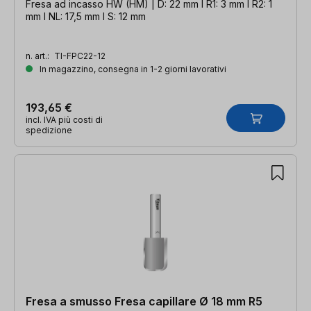
Fresa ad incasso HW (HM) | D: 22 mm l R1: 3 mm l R2: 1
mm l NL: 17,5 mm l S: 12 mm
n. art.:
TI-FPC22-12
In magazzino, consegna in 1-2 giorni lavorativi
193,65 €
incl. IVA più costi di
spedizione
Fresa a smusso Fresa capillare Ø 18 mm R5