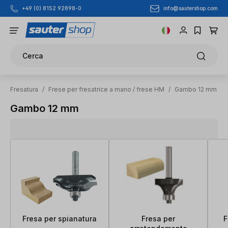
info@sautershop.com
+49 (0) 8152 92898-0
Passa al contenuto principale
Cerca
Fresatura
/
Frese per fresatrice a mano / frese HM
/
Gambo 12 mm
Gambo 12 mm
Fresa per spianatura
Fresa per
F