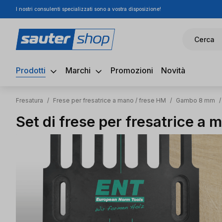
I nostri consulenti specializzati sono a vostra disposizione!
ssa al contenuto principale
Salta alla ricerca
Passa alla navigazione principale
Cerca
Prodotti
Marchi
Promozioni
Novità
Fresatura
/
Frese per fresatrice a mano / frese HM
/
Gambo 8 mm
/
Set di frese per fresatrice a 