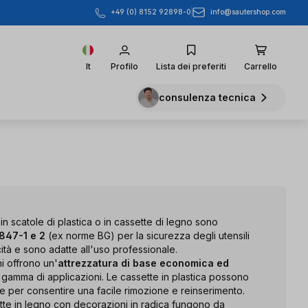
info@sautershop.com
+49 (0) 8152 92898-0
It
Profilo
Lista dei preferiti
Carrello
consulenza tecnica
 in scatole di plastica o in cassette di legno sono
847-1 e 2
(ex norme BG) per la sicurezza degli utensili
tà e sono adatte all'uso professionale.
i offrono un'
attrezzatura di base economica ed
gamma di applicazioni. Le cassette in plastica possono
le per consentire una facile rimozione e reinserimento.
tte in legno con decorazioni in radica fungono da